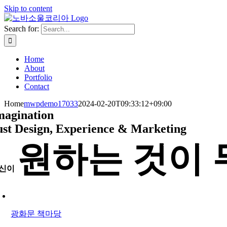
Skip to content
Search for:
Home
About
Portfolio
Contact
Home
mwpdemo17033
2024-02-20T09:33:12+09:00
magination
ust Design, Experience & Marketing
원하는 것이 
신이
광화문 책마당